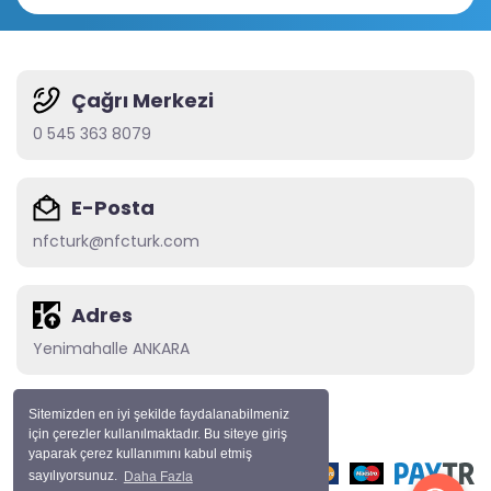
Çağrı Merkezi
0 545 363 8079
E-Posta
nfcturk@nfcturk.com
Adres
Yenimahalle ANKARA
Sitemizden en iyi şekilde faydalanabilmeniz
için çerezler kullanılmaktadır. Bu siteye giriş
© Tüm Haklarımız Saklıdır
yaparak çerez kullanımını kabul etmiş
sayılıyorsunuz.
Daha Fazla