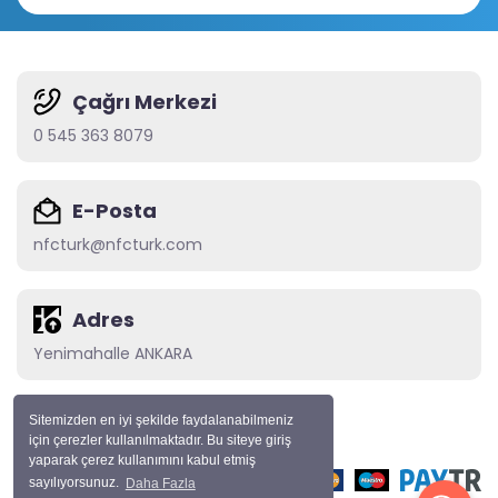
Çağrı Merkezi
0 545 363 8079
E-Posta
nfcturk@nfcturk.com
Adres
Yenimahalle ANKARA
Sitemizden en iyi şekilde faydalanabilmeniz
için çerezler kullanılmaktadır. Bu siteye giriş
© Tüm Haklarımız Saklıdır
yaparak çerez kullanımını kabul etmiş
sayılıyorsunuz.
Daha Fazla