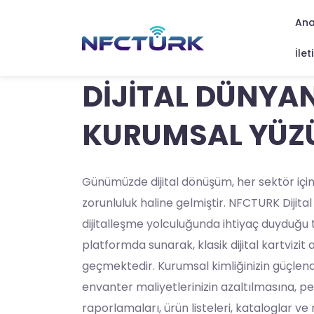
Ana
İlet
DİJİTAL DÜNYA
KURUMSAL YÜZ
Günümüzde dijital dönüşüm, her sektör için 
zorunluluk haline gelmiştir. NFCTURK Dijital
dijitalleşme yolculuğunda ihtiyaç duyduğu 
platformda sunarak, klasik dijital kartvizit 
geçmektedir. Kurumsal kimliğinizin güçlend
envanter maliyetlerinizin azaltılmasına, p
raporlamaları, ürün listeleri, kataloglar ve