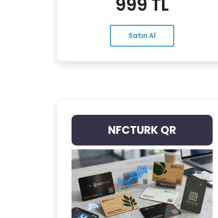
999 TL
Satın Al
NFCTURK QR