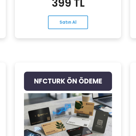
399 TL
Satın Al
NFCTURK ÖN ÖDEME