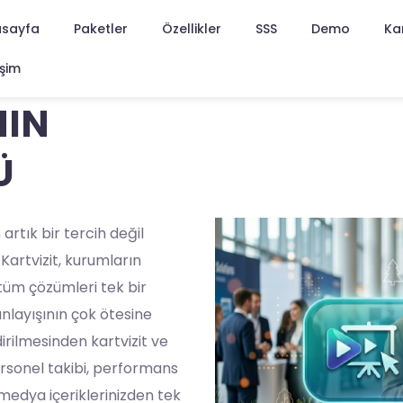
sayfa
Paketler
Özellikler
SSS
Demo
Ka
işim
NIN
Ü
artık bir tercih değil
 Kartvizit, kurumların
tüm çözümleri tek bir
anlayışının çok ötesine
irilmesinden kartvizit ve
ersonel takibi, performans
 medya içeriklerinizden tek